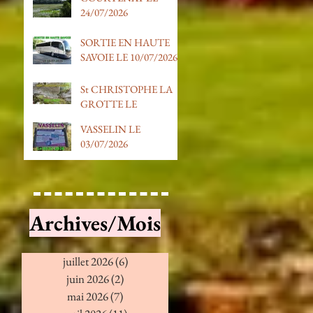
24/07/2026
SORTIE EN HAUTE
SAVOIE LE 10/07/2026
St CHRISTOPHE LA
GROTTE LE
03/07/2026
VASSELIN LE
03/07/2026
Archives/Mois
juillet 2026
(6)
6 posts
juin 2026
(2)
2 posts
mai 2026
(7)
7 posts