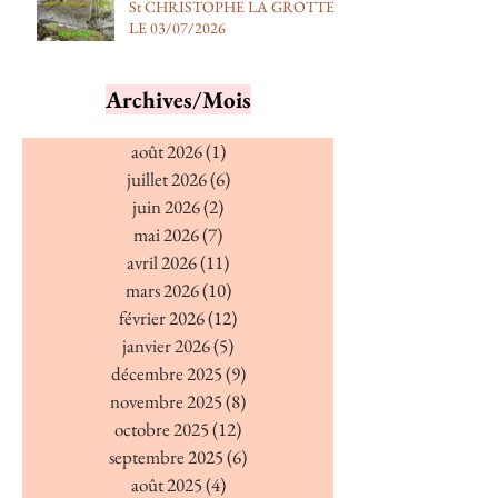
St CHRISTOPHE LA GROTTE
LE 03/07/2026
Archives/Mois
août 2026
(1)
1 post
juillet 2026
(6)
6 posts
juin 2026
(2)
2 posts
mai 2026
(7)
7 posts
avril 2026
(11)
11 posts
mars 2026
(10)
10 posts
février 2026
(12)
12 posts
janvier 2026
(5)
5 posts
décembre 2025
(9)
9 posts
novembre 2025
(8)
8 posts
octobre 2025
(12)
12 posts
septembre 2025
(6)
6 posts
août 2025
(4)
4 posts