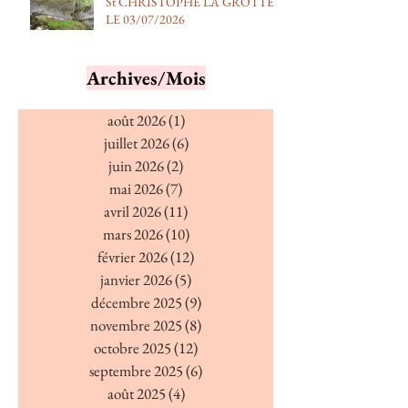
St CHRISTOPHE LA GROTTE
LE 03/07/2026
Archives/Mois
août 2026
(1)
1 post
juillet 2026
(6)
6 posts
juin 2026
(2)
2 posts
mai 2026
(7)
7 posts
avril 2026
(11)
11 posts
mars 2026
(10)
10 posts
février 2026
(12)
12 posts
janvier 2026
(5)
5 posts
décembre 2025
(9)
9 posts
novembre 2025
(8)
8 posts
octobre 2025
(12)
12 posts
septembre 2025
(6)
6 posts
août 2025
(4)
4 posts