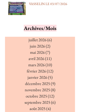
VASSELIN LE 03/07/2026
Archives/Mois
juillet 2026
(6)
6 posts
juin 2026
(2)
2 posts
mai 2026
(7)
7 posts
avril 2026
(11)
11 posts
mars 2026
(10)
10 posts
février 2026
(12)
12 posts
janvier 2026
(5)
5 posts
décembre 2025
(9)
9 posts
novembre 2025
(8)
8 posts
octobre 2025
(12)
12 posts
septembre 2025
(6)
6 posts
août 2025
(4)
4 posts