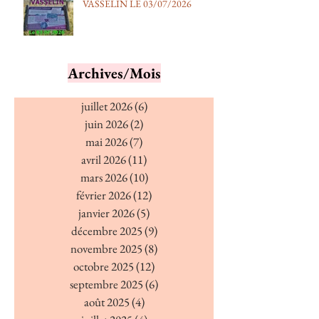
VASSELIN LE 03/07/2026
Archives/Mois
juillet 2026
(6)
6 posts
juin 2026
(2)
2 posts
mai 2026
(7)
7 posts
avril 2026
(11)
11 posts
mars 2026
(10)
10 posts
février 2026
(12)
12 posts
janvier 2026
(5)
5 posts
décembre 2025
(9)
9 posts
novembre 2025
(8)
8 posts
octobre 2025
(12)
12 posts
septembre 2025
(6)
6 posts
août 2025
(4)
4 posts